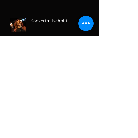
Konzertmitschnitt
Manfred Kullmann
8.2. 2020 um 20.00 Uhr Konzert
Jazz Treff Karlshorst
CD-Release