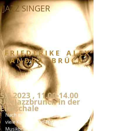
JAZZ SINGER
F R I E D E R I K E A L E X
A N D R A B R Ü C K
5.6.2023 , 11.00-14.00
UhrJazzbrunch in der
Eierschale
Nach der langen Corona Zeit, die für 
viele Kollegen das Aus in der 
Musikbranche bedeutete, ist es 