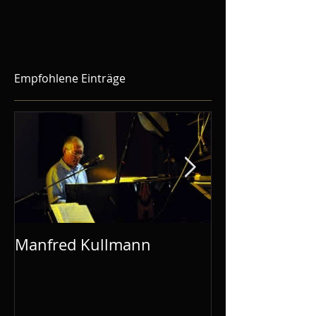
Empfohlene Einträge
Manfred Kullmann
CD-Release