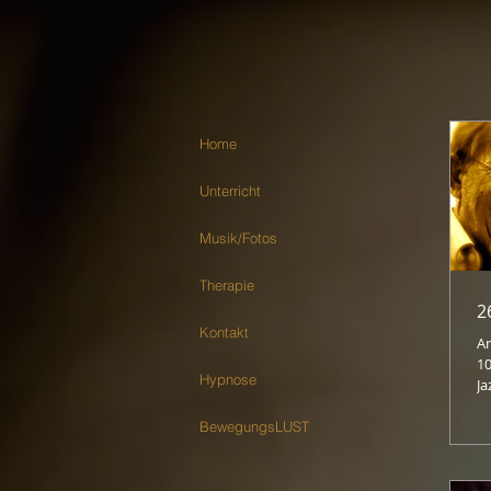
Home
Unterricht
Musik/Fotos
Therapie
2
Kontakt
A
10.3
Hypnose
Ja
m
Sw
BewegungsLUST