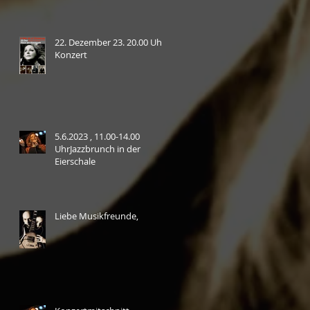
22. Dezember 23. 20.00 Uhr
Konzert
5.6.2023 , 11.00-14.00
UhrJazzbrunch in der
Eierschale
Liebe Musikfreunde,