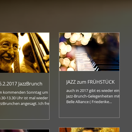
JAZZ zum FRÜHSTÜCK
6.2.2017 JazzBrunch
auch in 2017 gibt es wieder einige
m kommenden Sonntag um
Jazz-Brunch-Gelegenheiten mit
0-13.30 Uhr ist mal wieder
Belle Alliance ( Friederike
zzBrunchen angesagt. Ich freue
Alexandra Brueck Gesang /
ich auf den morgendlichen
Schlagzeug/ Erich...
ingClub Classic...