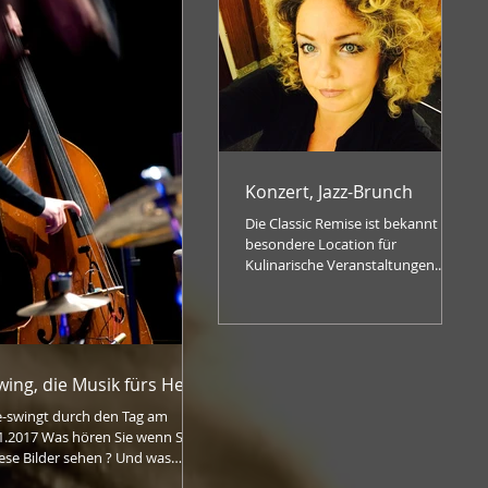
Konzert, Jazz-Brunch
Die Classic Remise ist bekannt als
besondere Location für
Kulinarische Veranstaltungen.
Regelmässig finden in dem
grossen Ausstellungsort...
wing, die Musik fürs Herz
-swingt durch den Tag am
1.2017 Was hören Sie wenn Sie
ese Bilder sehen ? Und was
cht es mit Ihnen ? Sobald ich