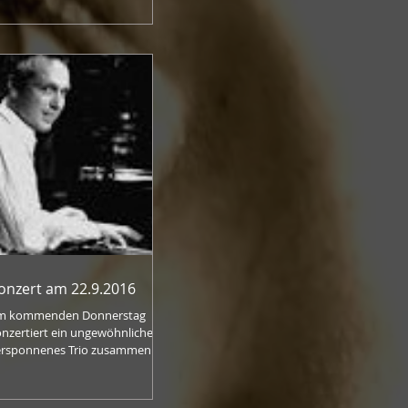
nen Kontrabass...
onzert am 22.9.2016
m kommenden Donnerstag
nzertiert ein ungewöhnliche
ponnenes Trio zusammen im
innrad. In der Wiesbadener Str
 in Berlin...