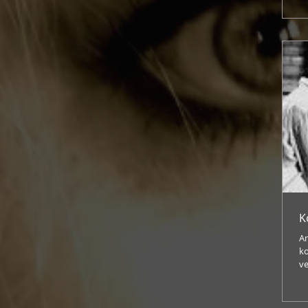
ei
K
A
ko
vers
Sp
16