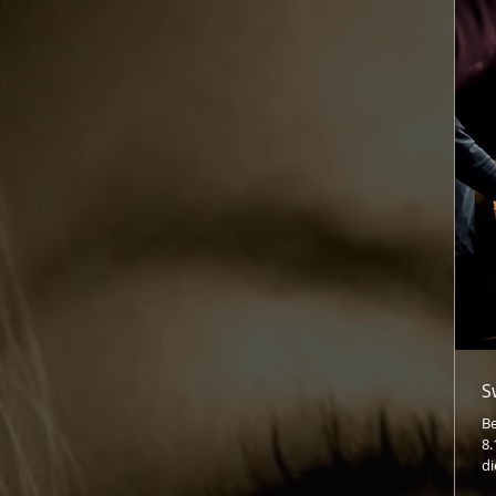
S
Be
8.
di
ma