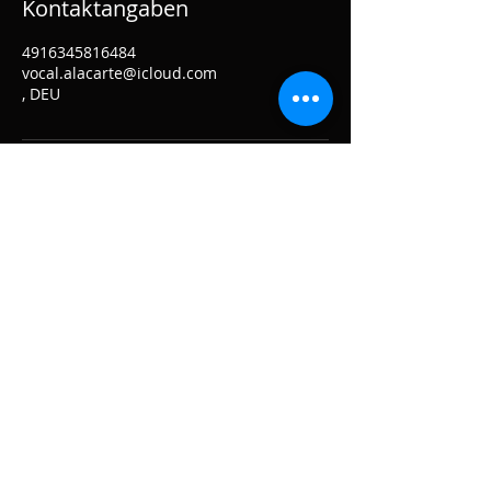
Kontaktangaben
4916345816484
vocal.alacarte@icloud.com
, DEU
Sie planen eine Feier und brauchen exzellente
Live Musik oder sie wünschen sich Unterricht
oder Therapeutische Unterstützung, kontaktieren
Sie mich.
Ihre unverbindliche Anfrage für Konzerte, Events,
Unterricht, Workshops, Online-Angebote,
Therapie erreicht mich am Besten über sms oder
E Mail mit Betreff an :
0163 4816484
oder
vocal.alacarte@icloud.com
anrufen
Impressum & Datenschutz