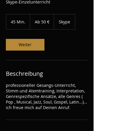
Skype-Einzelunterricht
Ab
50
45 Min.
4
Ab 50 €
Skype
Euro
5
M
i
n
Weiter
.
Beschreibung
professioneller Gesangs-Unterricht,
Stimm und Atemtraining, Interpretation,
Genrespezifische Ansätze, alle Genres (
Pop , Musical, Jazz, Soul, Gospel, Latin...)...
ich freue mich auf Deinen Anruf.