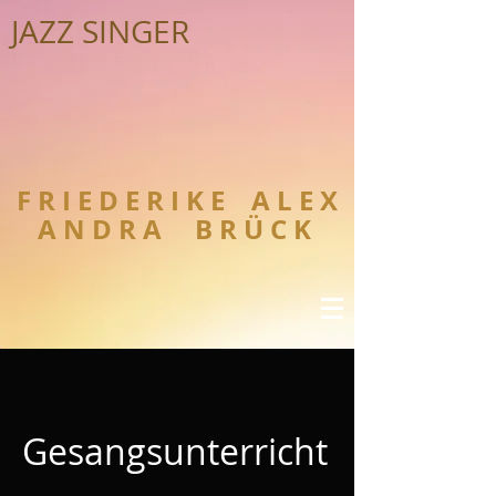
JAZZ SINGER
F R I E D E R I K E A L E X
A N D R A B R Ü C K
Gesangsunterricht