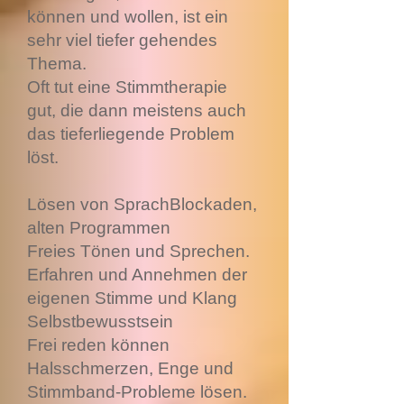
können und wollen, ist ein
sehr viel tiefer gehendes
Thema.
Oft tut eine Stimmtherapie
gut, die dann meistens auch
das tieferliegende Problem
löst.
Lösen von SprachBlockaden,
alten Programmen
Freies Tönen und Sprechen.
Erfahren und Annehmen der
eigenen Stimme und Klang
Selbstbewusstsein
Frei reden können
Halsschmerzen, Enge und
Stimmband-Probleme lösen.