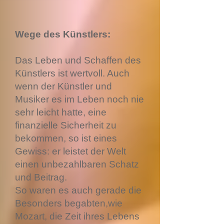
Wege des Künstlers:
Das Leben und Schaffen des
Künstlers ist wertvoll. Auch
wenn der Künstler und
Musiker es im Leben noch nie
sehr leicht hatte, eine
finanzielle Sicherheit zu
bekommen, so ist eines
Gewiss: er leistet der Welt
einen unbezahlbaren Schatz
und Beitrag.
So waren es auch gerade die
Besonders begabten,wie
Mozart, die Zeit ihres Lebens