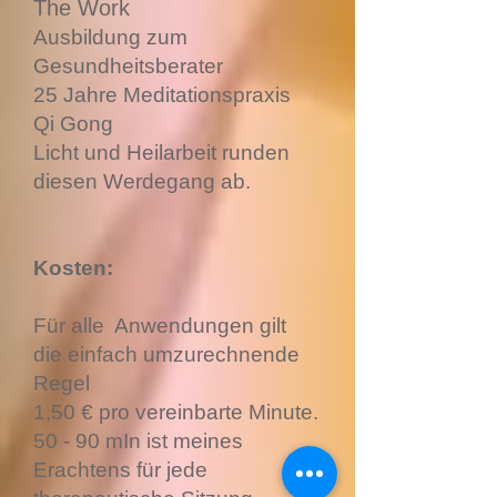
The Work
Ausbildung zum
Gesundheitsberater
25 Jahre Meditationspraxis
Qi Gong
Licht und Heilarbeit
runden
diesen Werdegang ab.
Kosten:
Für alle Anwendungen gilt
die einfach umzurechnende
Regel
1,50 € pro vereinbarte Minute.
50 - 90 mIn ist meines
Erachtens für jede