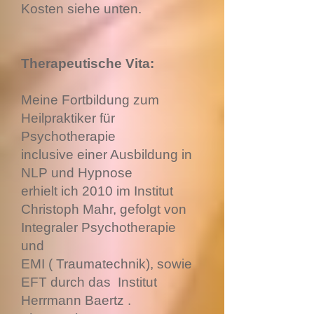
Kosten siehe unten.
Therapeutische Vita:
Meine Fortbildung zum
Heilpraktiker für
Psychotherapie
inclusive einer Ausbildung in
NLP und Hypnose
erhielt ich 2010 im Institut
Christoph Mahr, gefolgt von
Integraler Psychotherapie
und
EMI ( Traumatechnik), sowie
EFT durch das Institut
Herrmann Baertz .