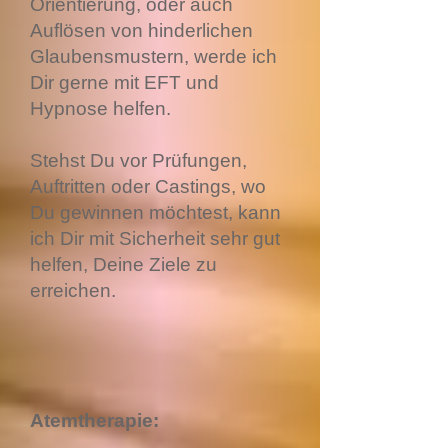
Orientierung, oder auch
Auflösen von hinderlichen
Glaubensmustern, werde ich
Dir gerne mit EFT und
Hypnose helfen.
Stehst Du vor Prüfungen,
Auftritten oder Castings, wo
Du gewinnen möchtest, kann
ich Dir mit Sicherheit sehr gut
helfen, Deine Ziele zu
erreichen.
Atemtherapie: