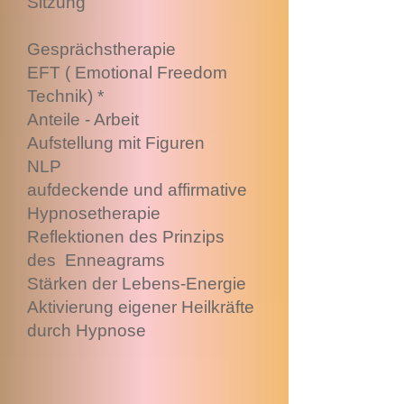
Sitzung
Gesprächstherapie
EFT ( Emotional Freedom
Technik) *
Anteile - Arbeit
Aufstellung mit Figuren
NLP
aufdeckende und affirmative
Hypnosetherapie
Reflektionen des Prinzips
des Enneagrams
Stärken der Lebens-Energie
Aktivierung eigener Heilkräfte
durch Hypnose