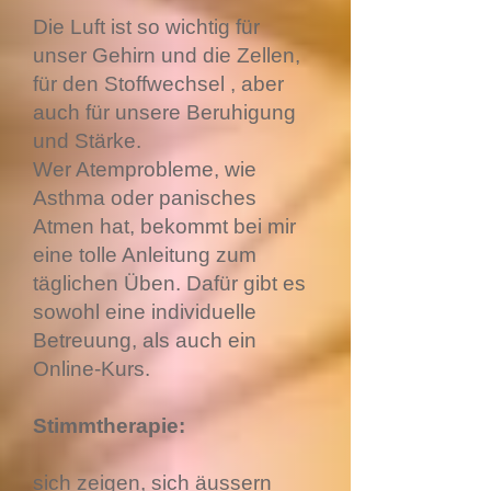
Die Luft ist so wichtig für
unser Gehirn und die Zellen,
für den Stoffwechsel , aber
auch für unsere Beruhigung
und Stärke.
Wer Atemprobleme, wie
Asthma oder panisches
Atmen hat, bekommt bei mir
eine tolle Anleitung zum
täglichen Üben. Dafür gibt es
sowohl eine individuelle
Betreuung, als auch ein
Online-Kurs.
Stimmtherapie:
sich zeigen, sich äussern