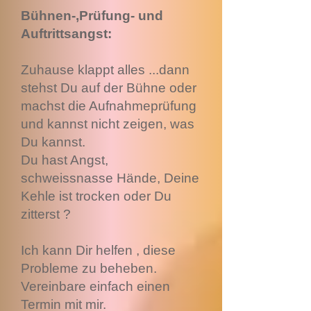
Bühnen-,
Prüfung- und
Auftrittsangst:
Zuhause klappt alles ...dann
stehst Du auf der Bühne oder
machst die Aufnahmeprüfung
und kannst nicht zeigen, was
Du kannst.
Du hast Angst,
schweissnasse Hände, Deine
Kehle ist trocken oder Du
zitterst ?
Ich kann Dir helfen , diese
Probleme zu beheben.
Vereinbare einfach einen
Termin mit mir.