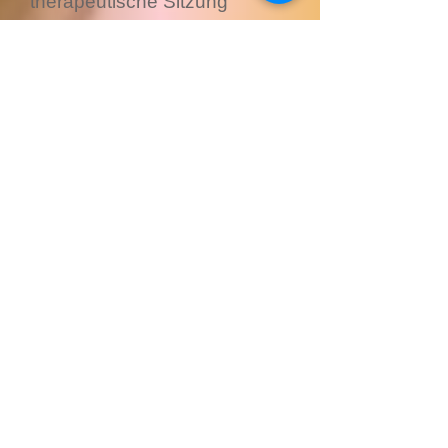
therapeutische Sitzung
sinnvoll.
ein erstes Telefonat ( ca 20
Min) oder Skype-
Kennenlernen ist kostenfrei.
1. Termin: Anamnese und
Einschätzung dauern ca 90
Min und sind kostenpflichtig.
Student/innen mit Nachweis
zahlen für 50 Min 35,-€
Sollten Sie Privat
krankenversichert sein, so
sollten wir zuvor über die
Kostenübernahme durch die
Private oder